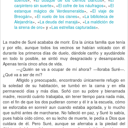
sueños
», «
El bosque de los ciervos blancos
», «
El
carpintero sin suerte
», «
El cofre de los náufragos
», «
El
estanque mágico de Verdesmeralda
», «
El viaje de
Breogán
», «
El vuelo de los cisnes
», «
La biblioteca de
Alejandría
», «
La deuda del marajá
», «
La maldición de
la sirena de oro
» y «
Las estrellas capturadas
».
La madre de Suré acababa de morir. Era la única familia que tenía
y por ello, aunque todos los vecinos se habían volcado con él
durante los primeros días de duelo, dándole cariño y ayudándole
en todo lo posible, se sintió muy desgraciado y desamparado.
Apenas tenía cinco años de vida.
—¿Quién se va a ocupar de mí ahora? —lloraba Suré—.
¿Qué va a ser de mí?
Afligido y preocupado, encontrando únicamente refugio en
la soledad de su habitación, se tumbó en la cama y en ella
permaneció días y más días. Soñó con su pobre y bienamada
madre, recordó cuánto trabajaba, sin tener tiempo para nada más,
con el fin de que los dos pudieran comer y él ir a la escuela, cómo
se esforzaba en sonreír aun cuando estaba agotada, y lo mucho
que sufrió antes de marcharse. No falleció en paz, y Suré lo sabía,
pues había oído cómo, en su lecho de muerte, le pedía a Dios que
cuidara de él. Pero Suré, aunque se aferraba a la piedad del