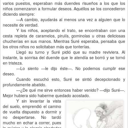
varios puestos, esperaban más duendes risueños a los que los
niños comenzaron a formular deseos. Aquéllos se los concedieron
diciendo siempre:
—A cambio, ayudarás al menos una vez a alguien que lo
necesite de verdad.
Y los niños, aceptando el trato, se encontraban con una
cesta repleta de caramelos, pirulís, gominolas u otras deliciosas
chucherías en sus manos. Mientras Suré esperaba, pensaba que
los otros niños no solicitaban más que tonterías.
Llegó su turno y Suré pidió que su madre reviviera. Al
instante, la sonrisa del duende que le atendía se borró y se tornó
en tristeza.
—Lo siento —le dijo éste—. No podemos cumplir ese
deseo.
Cuando escuchó esto, Suré se sintió decepcionado y
profundamente abatido.
—¿De qué me sirve entonces haber venido? —dijo Suré—.
Mejor hubiera sido haberme quedado acostado.
Y sin levantar la vista
del suelo, emprendió el camino
de vuelta dispuesto a dormir y
no despertarse. No tardó
mucho en echar a correr, pues