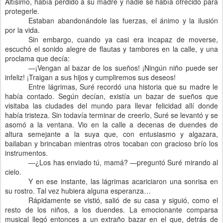
Altísimo, había perdido a su madre y nadie se había ofrecido para
protegerle.
Estaban abandonándole las fuerzas, el ánimo y la ilusión
por la vida.
Sin embargo, cuando ya casi era incapaz de moverse,
escuchó el sonido alegre de flautas y tambores en la calle, y una
proclama que decía:
—¡Vengan al bazar de los sueños! ¡Ningún niño puede ser
infeliz! ¡Traigan a sus hijos y cumpliremos sus deseos!
Entre lágrimas, Suré recordó una historia que su madre le
había contado. Según decían, existía un bazar de sueños que
visitaba las ciudades del mundo para llevar felicidad allí donde
había tristeza. Sin todavía terminar de creerlo, Suré se levantó y se
asomó a la ventana. Vio en la calle a decenas de duendes de
altura semejante a la suya que, con entusiasmo y algazara,
bailaban y brincaban mientras otros tocaban con gracioso brío los
instrumentos.
—¿Los has enviado tú, mamá? —preguntó Suré mirando al
cielo.
Y en ese instante, las lágrimas acariciaron una sonrisa en
su rostro. Tal vez hubiera alguna esperanza…
Rápidamente se vistió, salió de su casa y siguió, como el
resto de los niños, a los duendes. La emocionante comparsa
musical llegó entonces a un extraño bazar en el que, detrás de