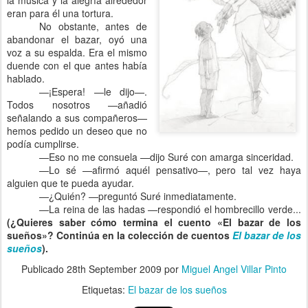
la música y la alegría alrededor
eran para él una tortura.
No obstante, antes de
abandonar el bazar, oyó una
voz a su espalda. Era el mismo
duende con el que antes había
hablado.
—¡Espera! —le dijo—.
Todos nosotros —añadió
señalando a sus compañeros—
hemos pedido un deseo que no
podía cumplirse.
—Eso no me consuela —dijo Suré con amarga sinceridad.
—Lo sé —afirmó aquél pensativo—, pero tal vez haya
alguien que te pueda ayudar.
—¿Quién? —preguntó Suré inmediatamente.
—La reina de las hadas —respondió el hombrecillo verde...
(¿Quieres saber cómo termina el cuento «El bazar de los
sueños»? Continúa en la colección de cuentos
El bazar de los
sueños
).
Publicado
28th September 2009
por
Miguel Angel Villar Pinto
Etiquetas:
El bazar de los sueños